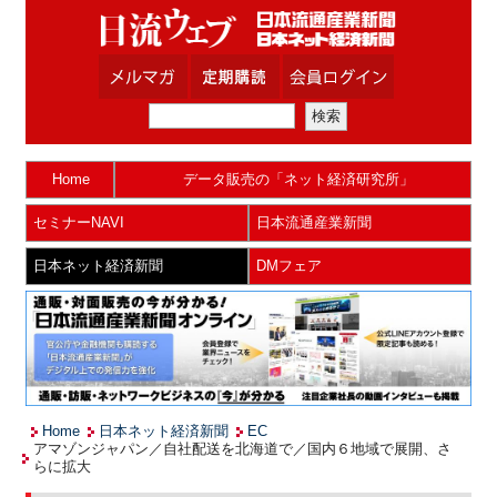
Home
データ販売の「ネット経済研究所」
セミナーNAVI
日本流通産業新聞
日本ネット経済新聞
DMフェア
Home
日本ネット経済新聞
EC
アマゾンジャパン／自社配送を北海道で／国内６地域で展開、さ
らに拡大