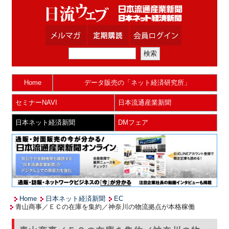
Home
データ販売の「ネット経済研究所」
セミナーNAVI
日本流通産業新聞
日本ネット経済新聞
DMフェア
Home
日本ネット経済新聞
EC
青山商事／ＥＣの在庫を集約／神奈川の物流拠点が本格稼働