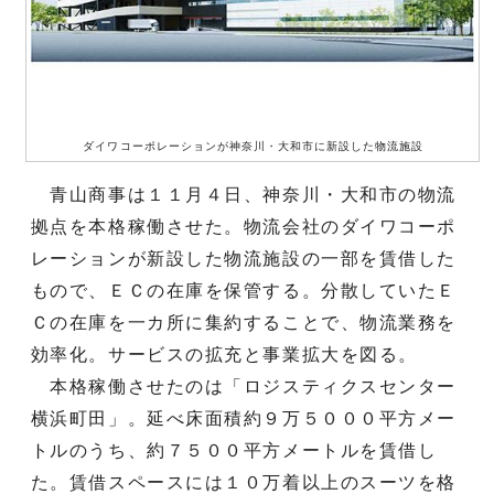
ダイワコーポレーションが神奈川・大和市に新設した物流施設
青山商事は１１月４日、神奈川・大和市の物流
拠点を本格稼働させた。物流会社のダイワコーポ
レーションが新設した物流施設の一部を賃借した
もので、ＥＣの在庫を保管する。分散していたＥ
Ｃの在庫を一カ所に集約することで、物流業務を
効率化。サービスの拡充と事業拡大を図る。
本格稼働させたのは「ロジスティクスセンター
横浜町田」。延べ床面積約９万５０００平方メー
トルのうち、約７５００平方メートルを賃借し
た。賃借スペースには１０万着以上のスーツを格