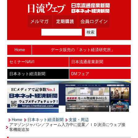
Home
データ販売の「ネット経済研究所」
セミナーNAVI
日本流通産業新聞
日本ネット経済新聞
DMフェア
Home
日本ネット経済新聞
支援・周辺
アマゾンジャパン／フォーム入力中に提案／ＩＤ決済にウェブ接
客機能追加