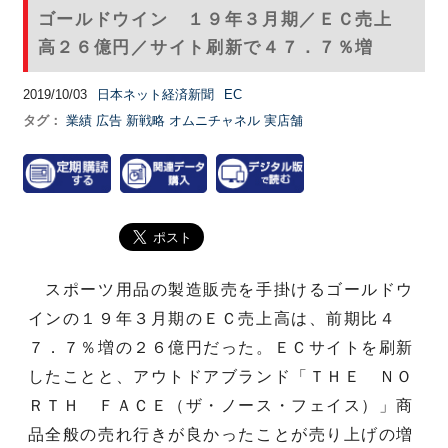
ゴールドウイン １９年３月期／ＥＣ売上
高２６億円／サイト刷新で４７．７％増
2019/10/03
日本ネット経済新聞
EC
タグ：
業績
広告
新戦略
オムニチャネル
実店舗
スポーツ用品の製造販売を手掛けるゴールドウ
インの１９年３月期のＥＣ売上高は、前期比４
７．７％増の２６億円だった。ＥＣサイトを刷新
したことと、アウトドアブランド「ＴＨＥ ＮＯ
ＲＴＨ ＦＡＣＥ（ザ・ノース・フェイス）」商
品全般の売れ行きが良かったことが売り上げの増