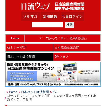
Home
データ販売の「ネット経済研究所」
セミナーNAVI
日本流通産業新聞
日本ネット経済新聞
DMフェア
Home
日本ネット経済新聞
EC
ゴールドウイン １９年３月期／ＥＣ売上高２６億円／サイト刷
新で４７．７％増