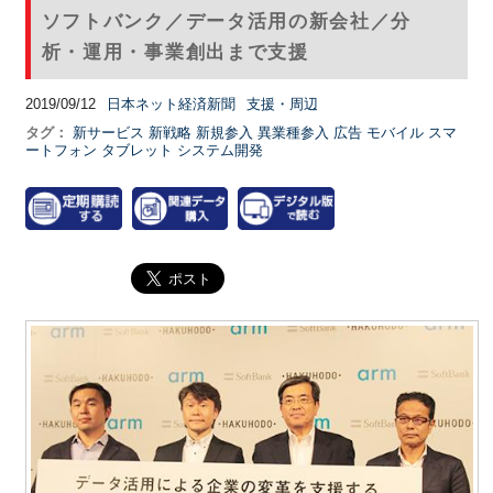
ソフトバンク／データ活用の新会社／分
析・運用・事業創出まで支援
2019/09/12
日本ネット経済新聞
支援・周辺
タグ：
新サービス
新戦略
新規参入
異業種参入
広告
モバイル
スマ
ートフォン
タブレット
システム開発