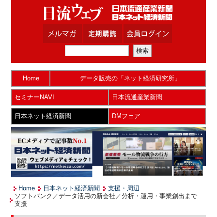
Home
データ販売の「ネット経済研究所」
セミナーNAVI
日本流通産業新聞
日本ネット経済新聞
DMフェア
Home
日本ネット経済新聞
支援・周辺
ソフトバンク／データ活用の新会社／分析・運用・事業創出まで
支援