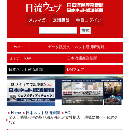
Home
データ販売の「ネット経済研究所」
セミナーNAVI
日本流通産業新聞
日本ネット経済新聞
DMフェア
Home
日本ネット経済新聞
EC
楽天／地域活性の取り組み強化／支社拡大、地域に根付く勉強会
など