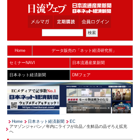
Home
データ販売の「ネット経済研究所」
セミナーNAVI
日本流通産業新聞
日本ネット経済新聞
DMフェア
Home
日本ネット経済新聞
EC
アマゾンジャパン／年内にライフが出品／生鮮品の品ぞろえ拡充
へ