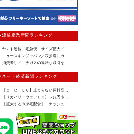
本流通産業新聞ランキング
ヤマト運輸／宅急便、サイズ拡大／…
ニュースキンジャパン／表参道にカ…
消費者庁／ニチガスの違法な取引を…
本ネット経済新聞ランキング
【コーヒーＥＣ】止まらない原料高…
【リカバリーウエアＥＣ】６兆円市…
【拡大する冷凍宅配食】 ナッシュ…