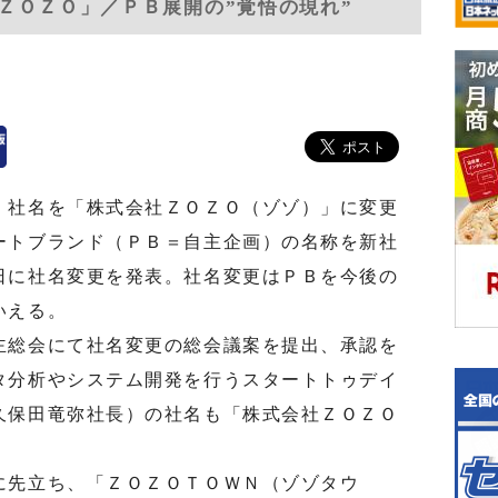
ＺＯＺＯ」／ＰＢ展開の”覚悟の現れ”
、社名を「株式会社ＺＯＺＯ（ゾゾ）」に変更
ートブランド（ＰＢ＝自主企画）の名称を新社
日に社名変更を発表。社名変更はＰＢを今後の
いえる。
総会にて社名変更の総会議案を提出、承認を
タ分析やシステム開発を行うスタートトゥデイ
久保田竜弥社長）の社名も「株式会社ＺＯＺＯ
先立ち、「ＺＯＺＯＴＯＷＮ（ゾゾタウ