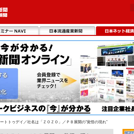
ートトゥデイ／社名は「ＺＯＺＯ」／ＰＢ展開の”覚悟の現れ”