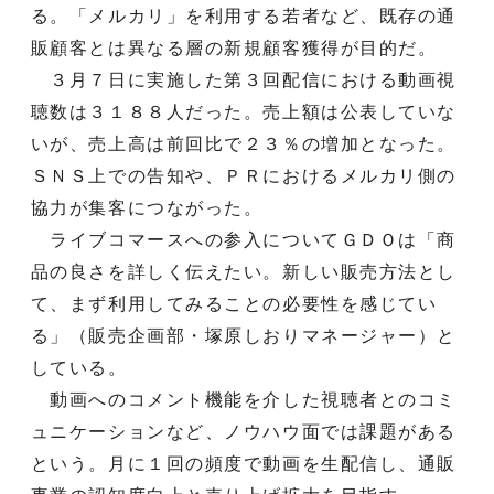
る。「メルカリ」を利用する若者など、既存の通
販顧客とは異なる層の新規顧客獲得が目的だ。
３月７日に実施した第３回配信における動画視
聴数は３１８８人だった。売上額は公表していな
いが、売上高は前回比で２３％の増加となった。
ＳＮＳ上での告知や、ＰＲにおけるメルカリ側の
協力が集客につながった。
ライブコマースへの参入についてＧＤＯは「商
品の良さを詳しく伝えたい。新しい販売方法とし
て、まず利用してみることの必要性を感じてい
る」（販売企画部・塚原しおりマネージャー）と
している。
動画へのコメント機能を介した視聴者とのコミ
ュニケーションなど、ノウハウ面では課題がある
という。月に１回の頻度で動画を生配信し、通販