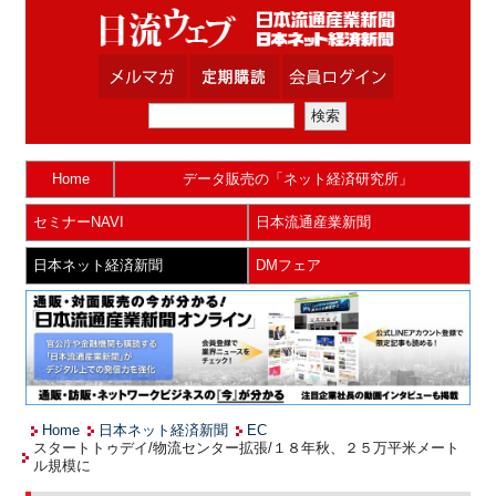
Home
データ販売の「ネット経済研究所」
セミナーNAVI
日本流通産業新聞
日本ネット経済新聞
DMフェア
Home
日本ネット経済新聞
EC
スタートトゥデイ/物流センター拡張/１８年秋、２５万平米メート
ル規模に