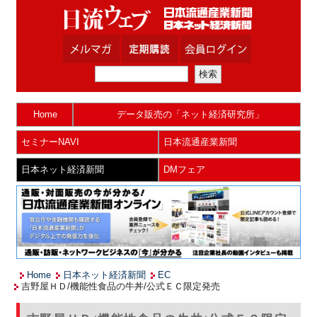
Home
データ販売の「ネット経済研究所」
セミナーNAVI
日本流通産業新聞
日本ネット経済新聞
DMフェア
Home
日本ネット経済新聞
EC
吉野屋ＨＤ/機能性食品の牛丼/公式ＥＣ限定発売