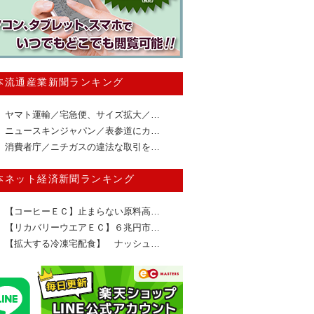
本流通産業新聞ランキング
ヤマト運輸／宅急便、サイズ拡大／…
ニュースキンジャパン／表参道にカ…
消費者庁／ニチガスの違法な取引を…
本ネット経済新聞ランキング
【コーヒーＥＣ】止まらない原料高…
【リカバリーウエアＥＣ】６兆円市…
【拡大する冷凍宅配食】 ナッシュ…