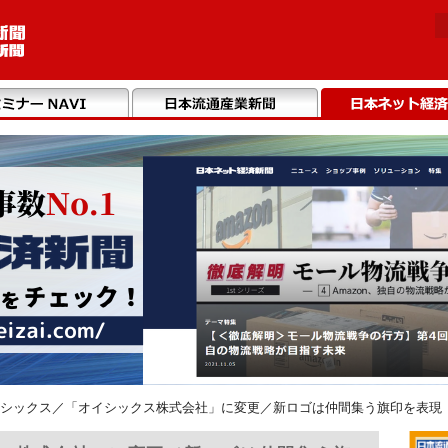
シックス／「オイシックス株式会社」に変更／新ロゴは仲間集う旗印を表現（2