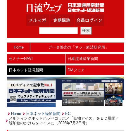
Home
データ販売の「ネット経済研究所」
セミナーNAVI
日本流通産業新聞
日本ネット経済新聞
DMフェア
Home
日本ネット経済新聞
EC
メルティングポットハラペコラボ／「鉱物アイス」をＥＣ展開／
琥珀糖のかけらをアイスに（2026年7月2日号）