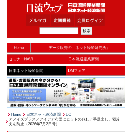
Home
データ販売の「ネット経済研究所」
セミナーNAVI
日本流通産業新聞
日本ネット経済新聞
DMフェア
Home
日本ネット経済新聞
EC
アメイズプラス／アイデア布団にヒットの兆し／手足出し、寝冷
えを防止（2026年7月2日号）