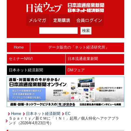
Home
データ販売の「ネット経済研究所」
セミナーNAVI
日本流通産業新聞
日本ネット経済新聞
DMフェア
Home
日本ネット経済新聞
EC
Ｓｐａｒｔｙ／新ＣＭに「ＩＮＩ」起用／個人特化ヘアケアブラ
ンド（2026年4月23日号）