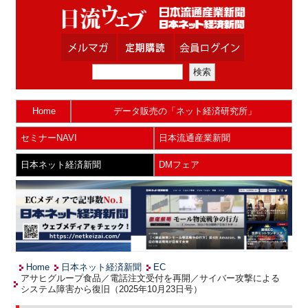
Home
データ販売の「ネット経済研究所」
セミナーNAVI
日本流通産業新聞
日本ネット経済新聞
DMフェア
Home
日本ネット経済新聞
EC
アサヒグループ食品／電話注文受付を再開／サイバー攻撃による
システム障害から復旧（2025年10月23日号）