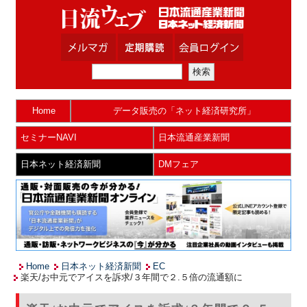
Home
データ販売の「ネット経済研究所」
セミナーNAVI
日本流通産業新聞
日本ネット経済新聞
DMフェア
Home
日本ネット経済新聞
EC
楽天/お中元でアイスを訴求/３年間で２.５倍の流通額に