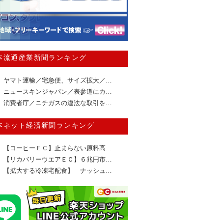
本流通産業新聞ランキング
ヤマト運輸／宅急便、サイズ拡大／…
ニュースキンジャパン／表参道にカ…
消費者庁／ニチガスの違法な取引を…
本ネット経済新聞ランキング
【コーヒーＥＣ】止まらない原料高…
【リカバリーウエアＥＣ】６兆円市…
【拡大する冷凍宅配食】 ナッシュ…