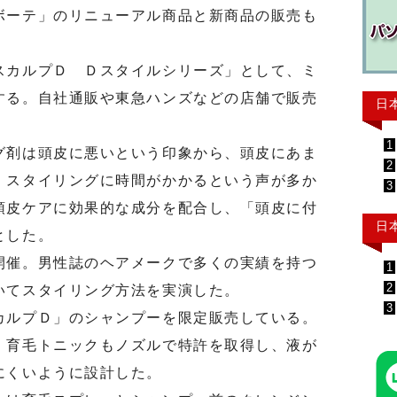
ボーテ」のリニューアル商品と新商品の販売も
カルプＤ Ｄスタイルシリーズ」として、ミ
する。自社通販や東急ハンズなどの店舗で販売
日
1
剤は頭皮に悪いという印象から、頭皮にあま
2
、スタイリングに時間がかかるという声が多か
3
頭皮ケアに効果的な成分を配合し、「頭皮に付
日
とした。
催。男性誌のヘアメークで多くの実績を持つ
1
2
いてスタイリング方法を実演した。
3
ルプＤ」のシャンプーを限定販売している。
。育毛トニックもノズルで特許を取得し、液が
にくいように設計した。