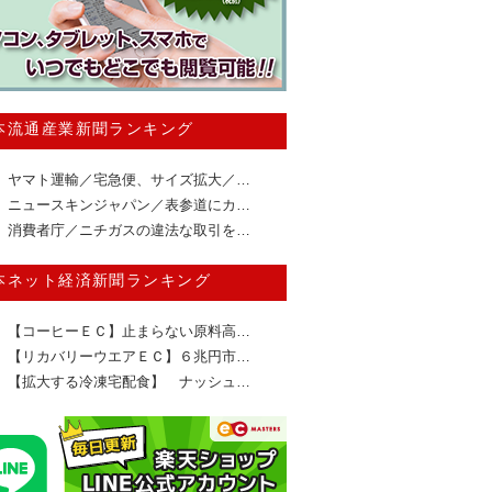
本流通産業新聞ランキング
ヤマト運輸／宅急便、サイズ拡大／…
ニュースキンジャパン／表参道にカ…
消費者庁／ニチガスの違法な取引を…
本ネット経済新聞ランキング
【コーヒーＥＣ】止まらない原料高…
【リカバリーウエアＥＣ】６兆円市…
【拡大する冷凍宅配食】 ナッシュ…