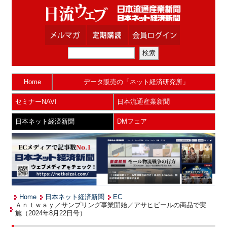
Home
データ販売の「ネット経済研究所」
セミナーNAVI
日本流通産業新聞
日本ネット経済新聞
DMフェア
Home
日本ネット経済新聞
EC
Ａｎｔｗａｙ／サンプリング事業開始／アサヒビールの商品で実
施（2024年8月22日号）