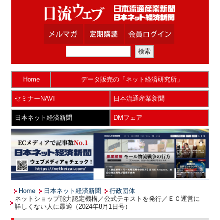
Home
データ販売の「ネット経済研究所」
セミナーNAVI
日本流通産業新聞
日本ネット経済新聞
DMフェア
Home
日本ネット経済新聞
行政団体
ネットショップ能力認定機構／公式テキストを発行／ＥＣ運営に
詳しくない人に最適（2024年8月1日号）