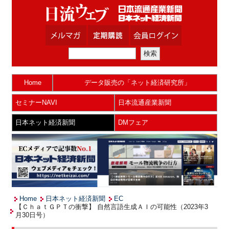
Home
データ販売の「ネット経済研究所」
セミナーNAVI
日本流通産業新聞
日本ネット経済新聞
DMフェア
Home
日本ネット経済新聞
EC
【ＣｈａｔＧＰＴの衝撃】 自然言語生成ＡＩの可能性（2023年3
月30日号）