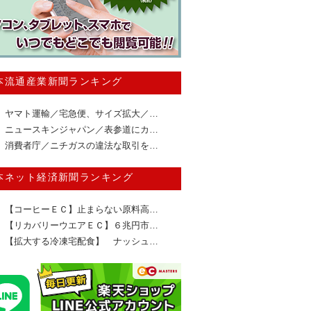
本流通産業新聞ランキング
ヤマト運輸／宅急便、サイズ拡大／…
ニュースキンジャパン／表参道にカ…
消費者庁／ニチガスの違法な取引を…
本ネット経済新聞ランキング
【コーヒーＥＣ】止まらない原料高…
【リカバリーウエアＥＣ】６兆円市…
【拡大する冷凍宅配食】 ナッシュ…