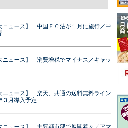
大ニュース】 中国ＥＣ法が１月に施行／中
弄
大ニュース】 消費増税でマイナス／キャッ
大ニュース】 楽天、共通の送料無料ライン
年３月導入予定
大ニュース】 主要都市部で展開着々／アマ