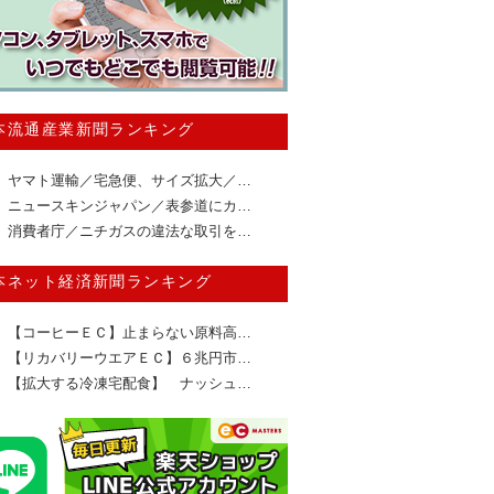
本流通産業新聞ランキング
ヤマト運輸／宅急便、サイズ拡大／…
ニュースキンジャパン／表参道にカ…
消費者庁／ニチガスの違法な取引を…
本ネット経済新聞ランキング
【コーヒーＥＣ】止まらない原料高…
【リカバリーウエアＥＣ】６兆円市…
【拡大する冷凍宅配食】 ナッシュ…