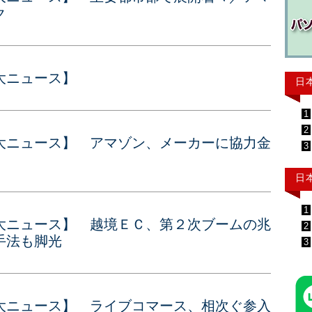
ク
大ニュース】
日
1
2
大ニュース】 アマゾン、メーカーに協力金
3
日
1
大ニュース】 越境ＥＣ、第２次ブームの兆
2
手法も脚光
3
大ニュース】 ライブコマース、相次ぐ参入