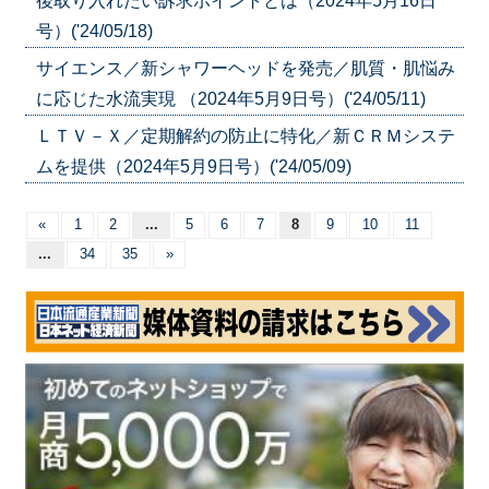
後取り入れたい訴求ポイントとは（2024年5月16日
号）('24/05/18)
サイエンス／新シャワーヘッドを発売／肌質・肌悩み
に応じた水流実現 （2024年5月9日号）('24/05/11)
ＬＴＶ－Ｘ／定期解約の防止に特化／新ＣＲＭシステ
ムを提供（2024年5月9日号）('24/05/09)
«
1
2
...
5
6
7
8
9
10
11
...
34
35
»