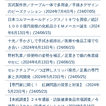
宮武製作所／テーブル一体で多用途／手描きデザイン
のビーズクッション（2024年7月4日号）('24/07/05)
日本コルマーホールディングス／トキワを買収／総計
１０００億円規模の化粧品ＯＥＭメーカー誕生（2024
年6月13日号）('24/06/15)
十光／手かざしで手拭き紙排出／医療や食品工場で引
き合い（2024年6月13日号）('24/06/15)
野村乳業／排便時の姿勢を補正／足置きで腸の角度緩
やかに（2024年6月13日号）('24/06/15)
セレクチュアー／つぼ押しスリッパ発売／足裏の専門
家と共同開発（2024年5月23日号）('24/05/25)
【専門家に聞く！ 紅麹問題の背景と対策】（2024年
5月23日号）('24/05/23)
【本紙調査】２４年通販・訪販健康食品市場調査／今