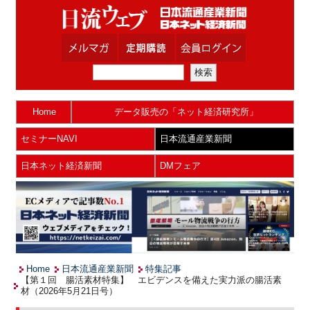
Home
データ販売の「ネット経済研究所」
セミナーNAVI
日本流通産業新聞
日本ネット経済新聞
DMフェア
Home
日本流通産業新聞
特集記事
【第１回 腸活素材特集】 エビデンスを備えた実力派の腸活素
材（2026年5月21日号）