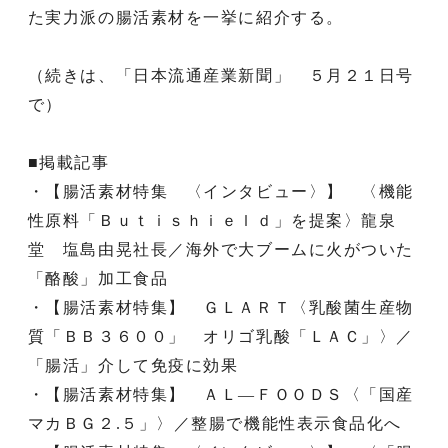
た実力派の腸活素材を一挙に紹介する。
（続きは、「日本流通産業新聞」 ５月２１日号
で）
■掲載記事
・【腸活素材特集 〈インタビュー〉】 〈機能
性原料「Ｂｕｔｉｓｈｉｅｌｄ」を提案〉龍泉
堂 塩島由晃社長／海外で大ブームに火がついた
「酪酸」加工食品
・【腸活素材特集】 ＧＬＡＲＴ〈乳酸菌生産物
質「ＢＢ３６００」 オリゴ乳酸「ＬＡＣ」〉／
「腸活」介して免疫に効果
・【腸活素材特集】 ＡＬ―ＦＯＯＤＳ〈「国産
マカＢＧ２.５」〉／整腸で機能性表示食品化へ