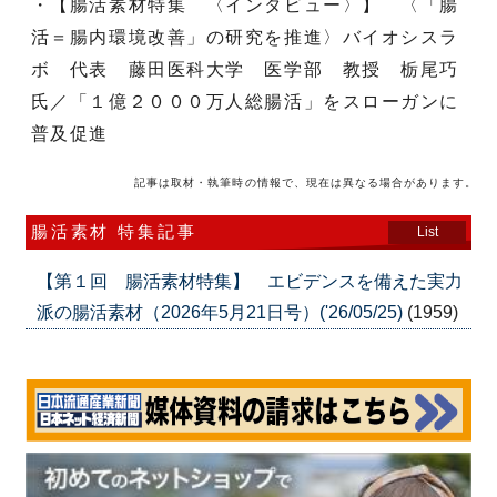
・【腸活素材特集 〈インタビュー〉】 〈「腸
活＝腸内環境改善」の研究を推進〉バイオシスラ
ボ 代表 藤田医科大学 医学部 教授 栃尾巧
氏／「１億２０００万人総腸活」をスローガンに
普及促進
記事は取材・執筆時の情報で、現在は異なる場合があります。
腸活素材 特集記事
List
【第１回 腸活素材特集】 エビデンスを備えた実力
派の腸活素材（2026年5月21日号）('26/05/25)
(1959)