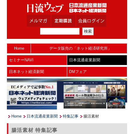
Home
データ販売の「ネット経済研究所」
セミナーNAVI
日本流通産業新聞
日本ネット経済新聞
DMフェア
Home
日本流通産業新聞
特集記事
腸活素材
腸活素材 特集記事