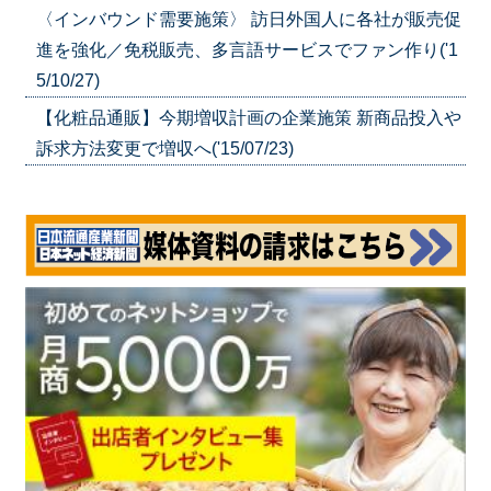
〈インバウンド需要施策〉 訪日外国人に各社が販売促
進を強化／免税販売、多言語サービスでファン作り('1
5/10/27)
【化粧品通販】今期増収計画の企業施策 新商品投入や
訴求方法変更で増収へ('15/07/23)