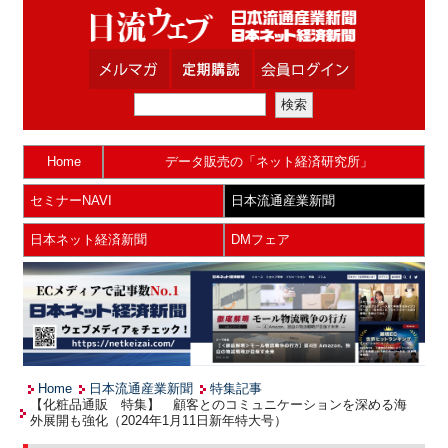
Home
データ販売の「ネット経済研究所」
セミナーNAVI
日本流通産業新聞
日本ネット経済新聞
DMフェア
Home
日本流通産業新聞
特集記事
【化粧品通販 特集】 顧客とのコミュニケーションを深める海
外展開も強化（2024年1月11日新年特大号）