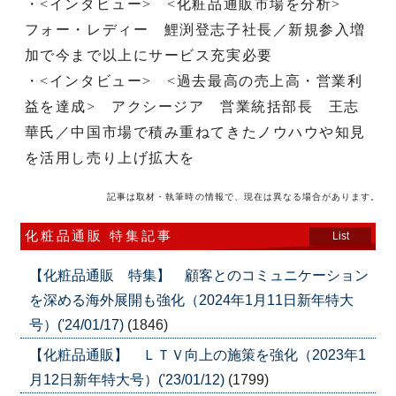
・<インタビュー> <化粧品通販市場を分析>
フォー・レディー 鯉渕登志子社長／新規参入増
加で今まで以上にサービス充実必要
・<インタビュー> <過去最高の売上高・営業利
益を達成> アクシージア 営業統括部長 王志
華氏／中国市場で積み重ねてきたノウハウや知見
を活用し売り上げ拡大を
記事は取材・執筆時の情報で、現在は異なる場合があります。
化粧品通販 特集記事
List
【化粧品通販 特集】 顧客とのコミュニケーション
を深める海外展開も強化（2024年1月11日新年特大
号）('24/01/17)
(1846)
【化粧品通販】 ＬＴＶ向上の施策を強化（2023年1
月12日新年特大号）('23/01/12)
(1799)