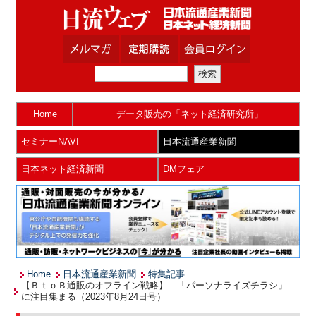
Home
データ販売の「ネット経済研究所」
セミナーNAVI
日本流通産業新聞
日本ネット経済新聞
DMフェア
Home
日本流通産業新聞
特集記事
【ＢｔｏＢ通販のオフライン戦略】 「パーソナライズチラシ」
に注目集まる（2023年8月24日号）