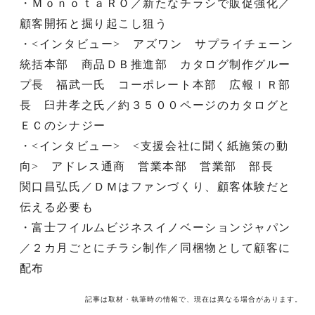
・ＭｏｎｏｔａＲＯ／新たなチラシで販促強化／
顧客開拓と掘り起こし狙う
・<インタビュー> アズワン サプライチェーン
統括本部 商品ＤＢ推進部 カタログ制作グルー
プ長 福武一氏 コーポレート本部 広報ＩＲ部
長 臼井孝之氏／約３５００ページのカタログと
ＥＣのシナジー
・<インタビュー> <支援会社に聞く紙施策の動
向> アドレス通商 営業本部 営業部 部長
関口昌弘氏／ＤＭはファンづくり、顧客体験だと
伝える必要も
・富士フイルムビジネスイノベーションジャパン
／２カ月ごとにチラシ制作／同梱物として顧客に
配布
記事は取材・執筆時の情報で、現在は異なる場合があります。