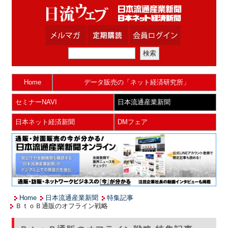
Home
データ販売の「ネット経済研究所」
セミナーNAVI
日本流通産業新聞
日本ネット経済新聞
DMフェア
Home
日本流通産業新聞
特集記事
ＢｔｏＢ通販のオフライン戦略