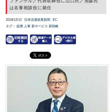
ファンケル／代表取締役に山口氏／池森氏
は名誉相談役に就任
2019/12/12
日本流通産業新聞
EC
タグ：
提携
人事
新サービス
新戦略