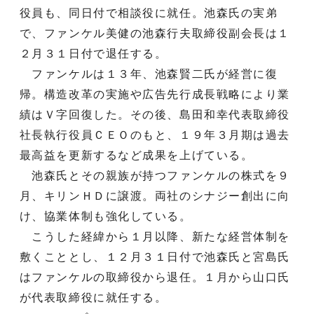
役員も、同日付で相談役に就任。池森氏の実弟
で、ファンケル美健の池森行夫取締役副会長は１
２月３１日付で退任する。
ファンケルは１３年、池森賢二氏が経営に復
帰。構造改革の実施や広告先行成長戦略により業
績はＶ字回復した。その後、島田和幸代表取締役
社長執行役員ＣＥＯのもと、１９年３月期は過去
最高益を更新するなど成果を上げている。
池森氏とその親族が持つファンケルの株式を９
月、キリンＨＤに譲渡。両社のシナジー創出に向
け、協業体制も強化している。
こうした経緯から１月以降、新たな経営体制を
敷くこととし、１２月３１日付で池森氏と宮島氏
はファンケルの取締役から退任。１月から山口氏
が代表取締役に就任する。