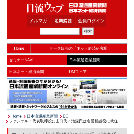
Home
データ販売の「ネット経済研究所」
セミナーNAVI
日本流通産業新聞
日本ネット経済新聞
DMフェア
Home
日本流通産業新聞
EC
ファンケル／代表取締役に山口氏／池森氏は名誉相談役に就任