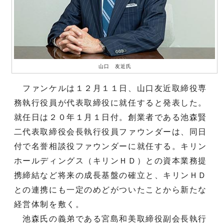
山口 友近氏
ファンケルは１２月１１日、山口友近取締役専
務執行役員が代表取締役に就任すると発表した。
就任日は２０年１月１日付。創業者である池森賢
二代表取締役会長執行役員ファウンダーは、同日
付で名誉相談役ファウンダーに就任する。キリン
ホールディングス（キリンＨＤ）との資本業務提
携締結など将来の成長基盤の確立と、キリンＨＤ
との連携にも一定のめどがついたことから新たな
経営体制を敷く。
池森氏の義弟である宮島和美取締役副会長執行