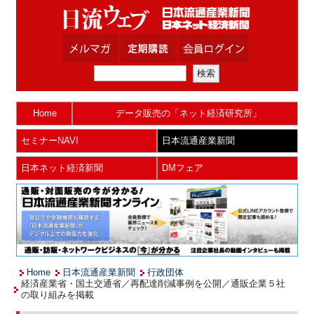
Home
データ販売の「ネット経済研究所」
セミナーNAVI
日本流通産業新聞
日本ネット経済新聞
DMフェア
Home
日本流通産業新聞
行政団体
経済産業省・国土交通省／再配達削減事例を公開／通販企業５社
の取り組みを掲載