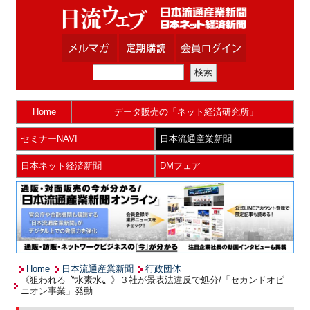
Home
データ販売の「ネット経済研究所」
セミナーNAVI
日本流通産業新聞
日本ネット経済新聞
DMフェア
Home
日本流通産業新聞
行政団体
《狙われる〝水素水〟》３社が景表法違反で処分/「セカンドオピ
ニオン事業」発動