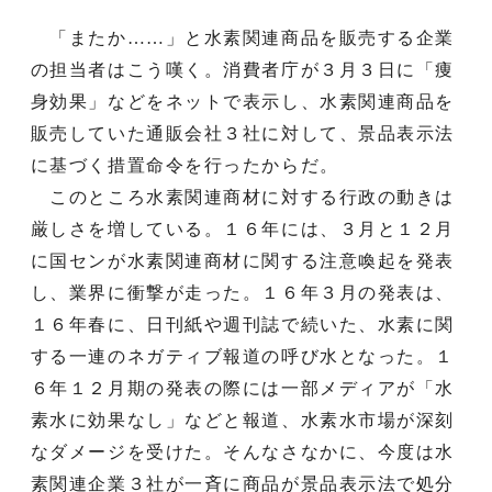
「またか……」と水素関連商品を販売する企業
の担当者はこう嘆く。消費者庁が３月３日に「痩
身効果」などをネットで表示し、水素関連商品を
販売していた通販会社３社に対して、景品表示法
に基づく措置命令を行ったからだ。
このところ水素関連商材に対する行政の動きは
厳しさを増している。１６年には、３月と１２月
に国センが水素関連商材に関する注意喚起を発表
し、業界に衝撃が走った。１６年３月の発表は、
１６年春に、日刊紙や週刊誌で続いた、水素に関
する一連のネガティブ報道の呼び水となった。１
６年１２月期の発表の際には一部メディアが「水
素水に効果なし」などと報道、水素水市場が深刻
なダメージを受けた。そんなさなかに、今度は水
素関連企業３社が一斉に商品が景品表示法で処分