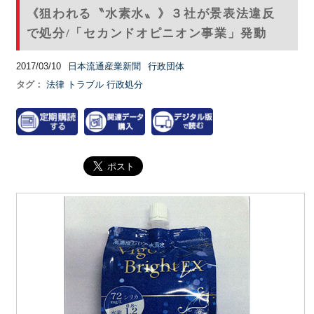
《狙われる〝水素水〟》３社が景表法違反
で処分/「セカンドオピニオン事業」発動
2017/03/10
日本流通産業新聞
行政団体
タグ：
法律
トラブル
行政処分