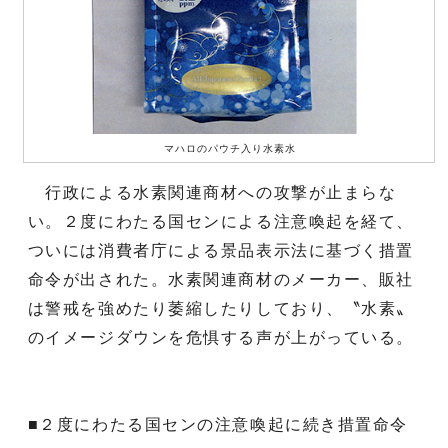
マハロのパウチ入り水素水
行政による水素関連商材への攻撃が止まらな
い。２度にわたる国センによる注意喚起を経て、
ついには消費者庁による景品表示法に基づく措置
命令が出された。水素関連商材のメーカー、販社
は警戒を強めたり萎縮したりしており、〝水素〟
のイメージダウンを危惧する声が上がっている。
■２度にわたる国センの注意喚起に続き措置命令