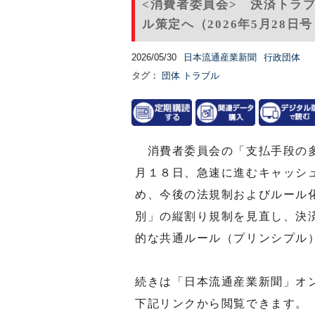
<消費者委員会> 決済トラ
ル策定へ（2026年5月28日
2026/05/30
日本流通産業新聞
行政団体
タグ：
団体
トラブル
消費者委員会の「支払手段の多
月１８日、急速に進むキャッシ
め、今後の法規制およびルール
別」の縦割り規制を見直し、決
的な共通ルール（プリンシプル
続きは「日本流通産業新聞」オ
下記リンクから閲覧できます。