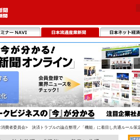
<消費者委員会> 決済トラブルの論点整理／「機能」に着目し共通ルール策定へ