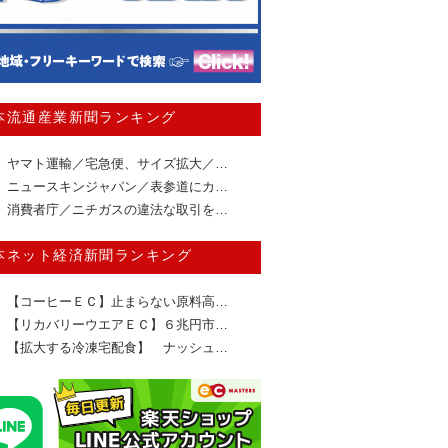
本流通産業新聞ランキング
ヤマト運輸／宅急便、サイズ拡大／…
ニュースキンジャパン／表参道にカ…
消費者庁／ニチガスの違法な取引を…
本ネット経済新聞ランキング
【コーヒーＥＣ】止まらない原料高…
【リカバリーウエアＥＣ】６兆円市…
【拡大する冷凍宅配食】 ナッシュ…