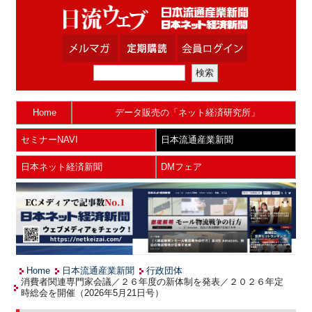
Home
データ販売の「ネット経済研究所」
セミナーNAVI
日本流通産業新聞
日本ネット経済新聞
DMフェア
Home
日本流通産業新聞
行政団体
消費者関連専門家会議／２６年度の新体制を発表／２０２６年定
時総会を開催（2026年5月21日号）