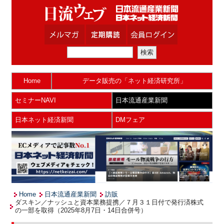
Home
データ販売の「ネット経済研究所」
セミナーNAVI
日本流通産業新聞
日本ネット経済新聞
DMフェア
Home
日本流通産業新聞
訪販
ダスキン／ナッシュと資本業務提携／７月３１日付で発行済株式
の一部を取得（2025年8月7日・14日合併号）