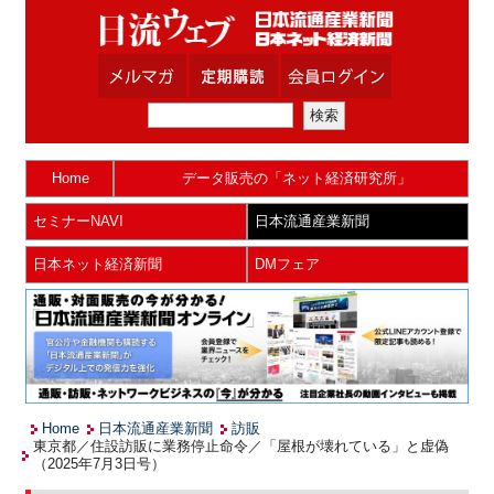
Home
データ販売の「ネット経済研究所」
セミナーNAVI
日本流通産業新聞
日本ネット経済新聞
DMフェア
Home
日本流通産業新聞
訪販
東京都／住設訪販に業務停止命令／「屋根が壊れている」と虚偽
（2025年7月3日号）