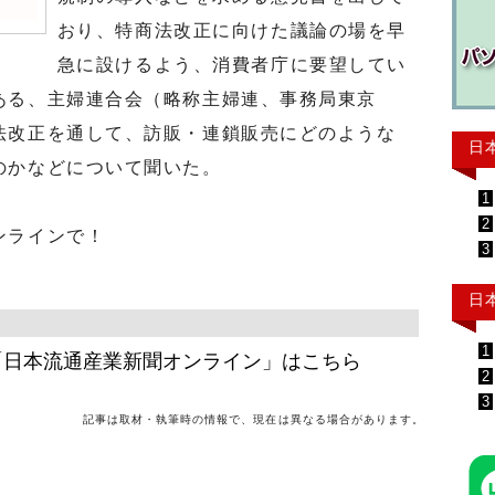
おり、特商法改正に向けた議論の場を早
急に設けるよう、消費者庁に要望してい
ある、主婦連合会（略称主婦連、事務局東京
法改正を通して、訪販・連鎖販売にどのような
日
のかなどについて聞いた。
1
2
ンラインで！
3
日
1
「日本流通産業新聞オンライン」はこちら
2
3
記事は取材・執筆時の情報で、現在は異なる場合があります。