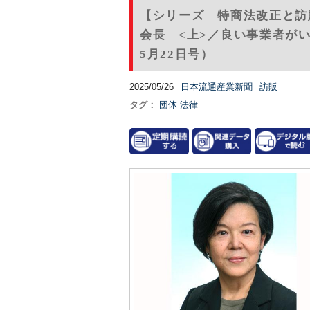
【シリーズ 特商法改正と訪
会長 <上>／良い事業者がい
5月22日号）
2025/05/26
日本流通産業新聞
訪販
タグ：
団体
法律