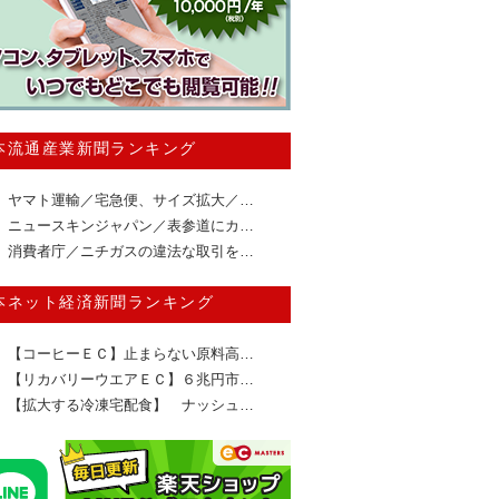
本流通産業新聞ランキング
ヤマト運輸／宅急便、サイズ拡大／…
ニュースキンジャパン／表参道にカ…
消費者庁／ニチガスの違法な取引を…
本ネット経済新聞ランキング
【コーヒーＥＣ】止まらない原料高…
【リカバリーウエアＥＣ】６兆円市…
【拡大する冷凍宅配食】 ナッシュ…