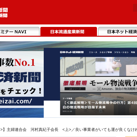
>】主婦連合会 河村真紀子会長 <上>／良い事業者がいても運が良くなければ