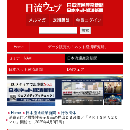
Home
データ販売の「ネット経済研究所」
セミナーNAVI
日本流通産業新聞
日本ネット経済新聞
DMフェア
Home
日本流通産業新聞
行政団体
消費者庁／機能性表示食品の届出ＤＢ改修／「ＰＲＩＳＭＡ２０
２０」開始で（2025年4月3日号）