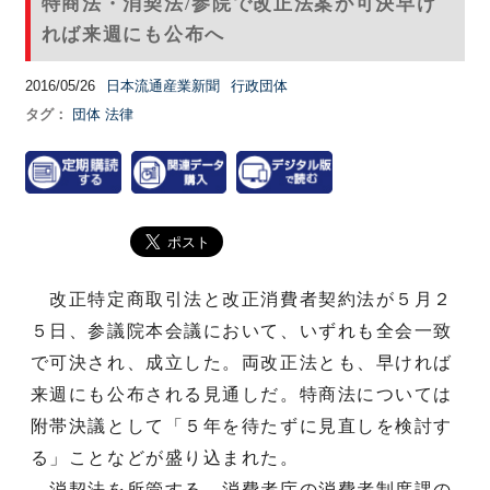
特商法・消契法/参院で改正法案が可決早け
れば来週にも公布へ
2016/05/26
日本流通産業新聞
行政団体
タグ：
団体
法律
改正特定商取引法と改正消費者契約法が５月２
５日、参議院本会議において、いずれも全会一致
で可決され、成立した。両改正法とも、早ければ
来週にも公布される見通しだ。特商法については
附帯決議として「５年を待たずに見直しを検討す
る」ことなどが盛り込まれた。
消契法を所管する、消費者庁の消費者制度課の