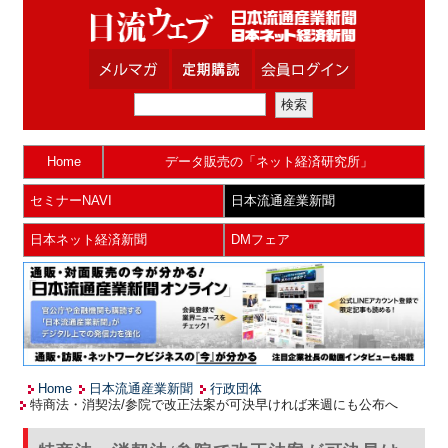
Home
データ販売の「ネット経済研究所」
セミナーNAVI
日本流通産業新聞
日本ネット経済新聞
DMフェア
Home
日本流通産業新聞
行政団体
特商法・消契法/参院で改正法案が可決早ければ来週にも公布へ