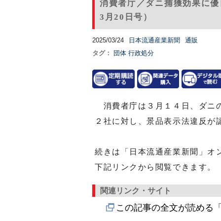
消費者庁／ダニ捕獲効果に優
3月20日号）
2025/03/24
日本流通産業新聞
通販
タグ：
団体
行政処分
消費者庁は３月１４日、ダニの
２社に対し、景品表示法違反が
続きは「日本流通産業新聞」オ
下記リンクから閲覧できます。
関連リンク・サイト
この記事の全文が読める