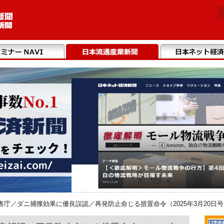
者庁／ダニ捕獲効果に優良誤認／再発防止命じる措置命令（2025年3月20日