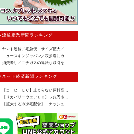
本流通産業新聞ランキング
ヤマト運輸／宅急便、サイズ拡大／…
ニュースキンジャパン／表参道にカ…
消費者庁／ニチガスの違法な取引を…
本ネット経済新聞ランキング
【コーヒーＥＣ】止まらない原料高…
【リカバリーウエアＥＣ】６兆円市…
【拡大する冷凍宅配食】 ナッシュ…