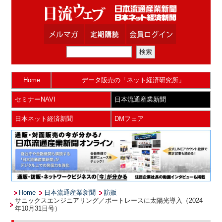
Home
データ販売の「ネット経済研究所」
セミナーNAVI
日本流通産業新聞
日本ネット経済新聞
DMフェア
Home
日本流通産業新聞
訪販
サニックスエンジニアリング／ボートレースに太陽光導入（2024
年10月31日号）