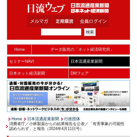
Home
データ販売の「ネット経済研究所」
セミナーNAVI
日本流通産業新聞
日本ネット経済新聞
DMフェア
Home
日本流通産業新聞
行政団体
消費者庁／小林製薬からの結果報告を公表／「有害事象の可能性
認められず」と報告（2024年4月11日号）