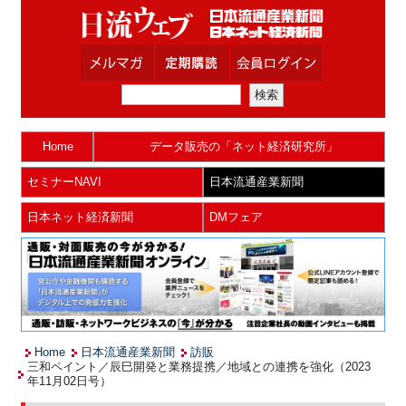
Home
データ販売の「ネット経済研究所」
セミナーNAVI
日本流通産業新聞
日本ネット経済新聞
DMフェア
Home
日本流通産業新聞
訪販
三和ペイント／辰巳開発と業務提携／地域との連携を強化（2023
年11月02日号）