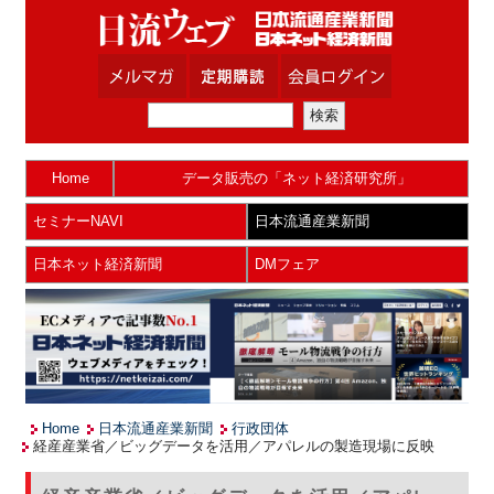
Home
データ販売の「ネット経済研究所」
セミナーNAVI
日本流通産業新聞
日本ネット経済新聞
DMフェア
Home
日本流通産業新聞
行政団体
経産産業省／ビッグデータを活用／アパレルの製造現場に反映