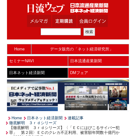
Home
データ販売の「ネット経済研究所」
セミナーNAVI
日本流通産業新聞
日本ネット経済新聞
DMフェア
Home
日本ネット経済新聞
連載記事
徹底解明 ３ｒｄシリーズ
【徹底解明 ３ｒｄシリーズ】〈「ＥＣにはびこるサイバー犯
罪」 第２回〉ＥＣのクレカ不正利用、被害額年間数十億円か