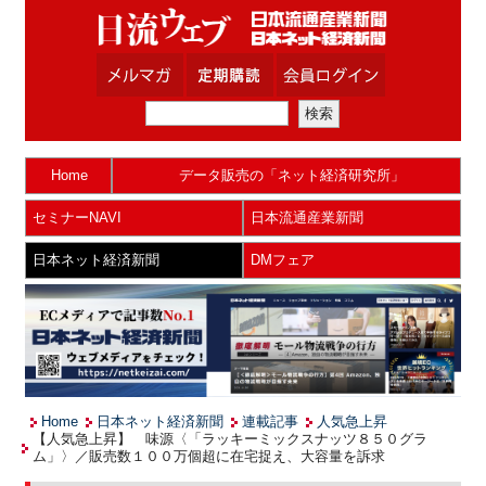
Home
データ販売の「ネット経済研究所」
セミナーNAVI
日本流通産業新聞
日本ネット経済新聞
DMフェア
Home
日本ネット経済新聞
連載記事
人気急上昇
【人気急上昇】 味源〈「ラッキーミックスナッツ８５０グラ
ム」〉／販売数１００万個超に在宅捉え、大容量を訴求