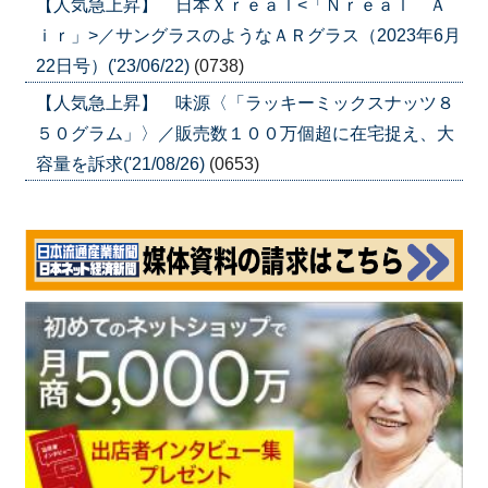
【人気急上昇】 日本Ｘｒｅａｌ<「Ｎｒｅａｌ Ａ
ｉｒ」>／サングラスのようなＡＲグラス（2023年6月
22日号）('23/06/22)
(0738)
【人気急上昇】 味源〈「ラッキーミックスナッツ８
５０グラム」〉／販売数１００万個超に在宅捉え、大
容量を訴求('21/08/26)
(0653)