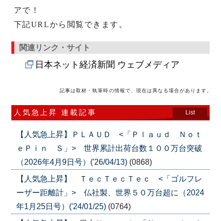
アで！
下記URLから閲覧できます。
関連リンク・サイト
日本ネット経済新聞 ウェブメディア
記事は取材・執筆時の情報で、現在は異なる場合があります。
人気急上昇 連載記事
List
【人気急上昇】ＰＬＡＵＤ <「Ｐｌａｕｄ Ｎｏｔ
ｅＰｉｎ Ｓ」> 世界累計出荷台数１００万台突破
（2026年4月9日号）('26/04/13)
(0868)
【人気急上昇】 ＴｅｃＴｅｃＴｅｃ <「ゴルフレ
ーザー距離計」> 仏社製、世界５０万台超に（2024
年1月25日号）('24/01/25)
(0764)