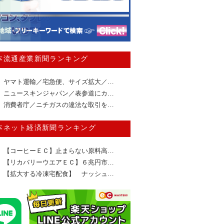
本流通産業新聞ランキング
ヤマト運輸／宅急便、サイズ拡大／…
ニュースキンジャパン／表参道にカ…
消費者庁／ニチガスの違法な取引を…
本ネット経済新聞ランキング
【コーヒーＥＣ】止まらない原料高…
【リカバリーウエアＥＣ】６兆円市…
【拡大する冷凍宅配食】 ナッシュ…