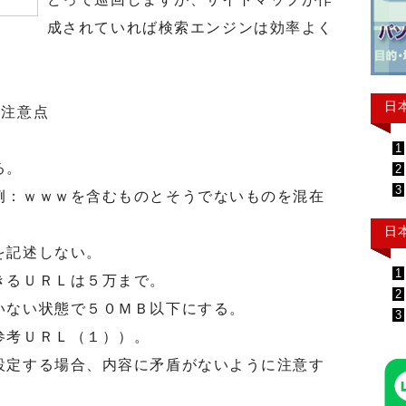
成されていれば検索エンジンは効率よく
日
の注意点
1
る。
2
3
例：ｗｗｗを含むものとそうでないものを混在
日
を記述しない。
1
きるＵＲＬは５万まで。
2
いない状態で５０ＭＢ以下にする。
3
参考ＵＲＬ（１））。
設定する場合、内容に矛盾がないように注意す