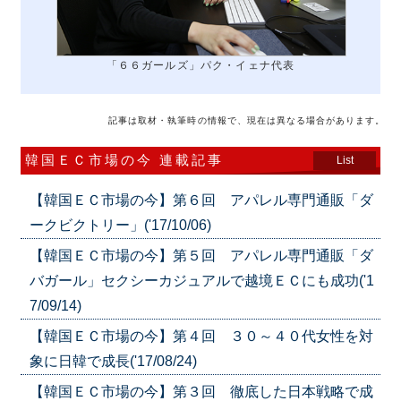
「６６ガールズ」パク・イェナ代表
記事は取材・執筆時の情報で、現在は異なる場合があります。
韓国ＥＣ市場の今 連載記事
List
【韓国ＥＣ市場の今】第６回 アパレル専門通販「ダ
ークビクトリー」('17/10/06)
【韓国ＥＣ市場の今】第５回 アパレル専門通販「ダ
バガール」セクシーカジュアルで越境ＥＣにも成功('1
7/09/14)
【韓国ＥＣ市場の今】第４回 ３０～４０代女性を対
象に日韓で成長('17/08/24)
【韓国ＥＣ市場の今】第３回 徹底した日本戦略で成