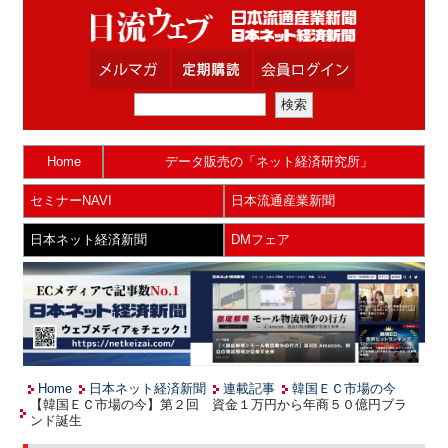
Home
データ販売の「ネット経済研究所」
セミナーNAVI
日本流通産業新聞
日本ネット経済新聞
DMフェア
Home
日本ネット経済新聞
連載記事
韓国ＥＣ市場の今
【韓国ＥＣ市場の今】第２回 資金１万円から年商５０億円ブラ
ンド誕生