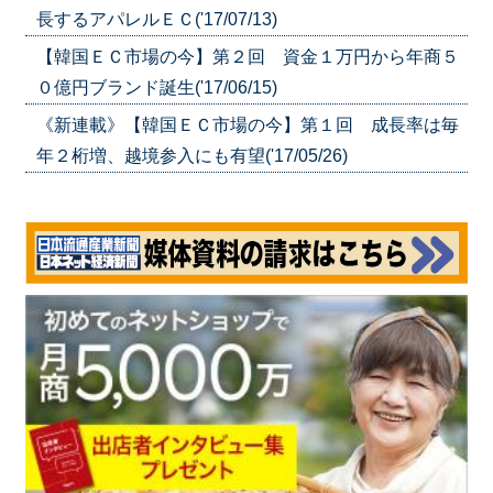
長するアパレルＥＣ('17/07/13)
【韓国ＥＣ市場の今】第２回 資金１万円から年商５
０億円ブランド誕生('17/06/15)
《新連載》【韓国ＥＣ市場の今】第１回 成長率は毎
年２桁増、越境参入にも有望('17/05/26)