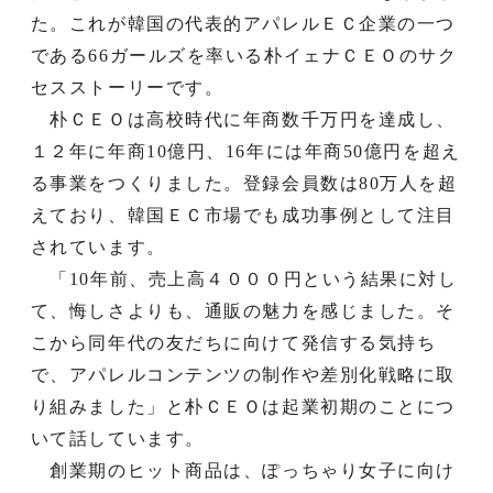
た。これが韓国の代表的アパレルＥＣ企業の一つ
である66ガールズを率いる朴イェナＣＥＯのサク
セスストーリーです。
朴ＣＥＯは高校時代に年商数千万円を達成し、
１２年に年商10億円、16年には年商50億円を超え
る事業をつくりました。登録会員数は80万人を超
えており、韓国ＥＣ市場でも成功事例として注目
されています。
「10年前、売上高４０００円という結果に対し
て、悔しさよりも、通販の魅力を感じました。そ
こから同年代の友だちに向けて発信する気持ち
で、アパレルコンテンツの制作や差別化戦略に取
り組みました」と朴ＣＥＯは起業初期のことにつ
いて話しています。
創業期のヒット商品は、ぽっちゃり女子に向け