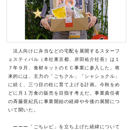
法人向けに弁当などの宅配を展開するスターフ
ェスティバル（本社東京都、岸田祐介社長）は１
７年９月、食材キットのＥＣ事業に参入した。将
来的には、主力の「ごちクル」「シャショクル」
に続く、三つ目の柱に育て上げる計画。今秋をめ
どに月１万食の販売を目指す考えだ。事業責任者
の斉藤亜紀氏に事業開始の経緯や今後の展開につ
いて聞いた。
ーーー「ごちレピ」を立ち上げた経緯について