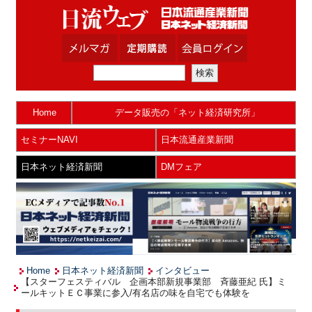
Home
データ販売の「ネット経済研究所」
セミナーNAVI
日本流通産業新聞
日本ネット経済新聞
DMフェア
Home
日本ネット経済新聞
インタビュー
【スターフェスティバル 企画本部新規事業部 斉藤亜紀 氏】ミ
ールキットＥＣ事業に参入/有名店の味を自宅でも体験を